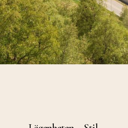
Lägenheten
–
Stil,