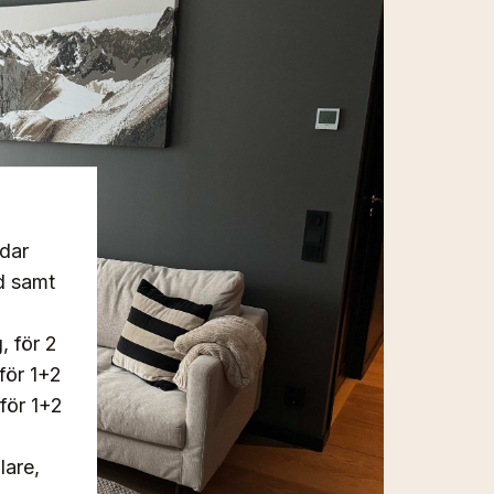
dar
d samt
, för 2
för 1+2
för 1+2
lare,