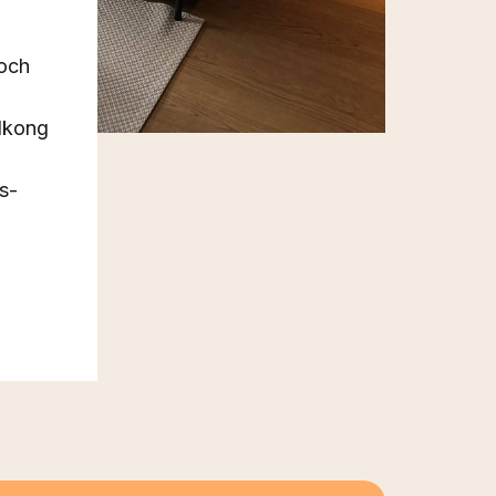
och
lkong
s-