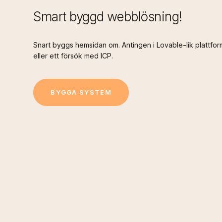
Smart byggd webblösning!
Snart byggs hemsidan om. Antingen i Lovable-lik plattfor
eller ett försök med ICP.
B
Y
G
G
A
S
Y
S
T
E
M