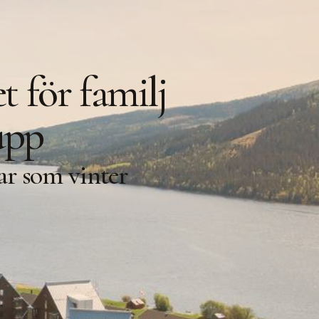
t för familj
upp
r som vinter