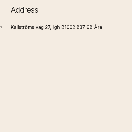
Address
m
Kallströms
väg
27,
lgh
B1002 837
98
Åre