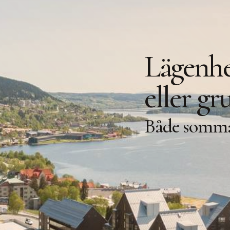
Lägenhe
eller gr
Både somma