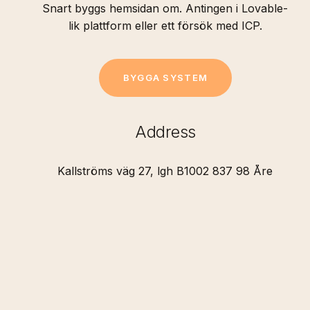
Snart byggs hemsidan om. Antingen i Lovable-
lik plattform eller ett försök med ICP.
B
Y
G
G
A
S
Y
S
T
E
M
Address
Kallströms
väg
27,
lgh
B1002 837
98
Åre